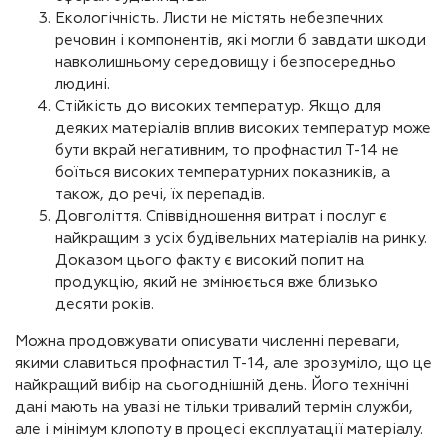
Екологічність. Листи не містять небезпечних
речовин і компонентів, які могли б завдати шкоди
навколишньому середовищу і безпосередньо
людині.
Стійкість до високих температур. Якщо для
деяких матеріалів вплив високих температур може
бути вкрай негативним, то профнастил Т-14 не
боїться високих температурних показників, а
також, до речі, їх перепадів.
Довголіття. Співвідношення витрат і послуг є
найкращим з усіх будівельних матеріалів на ринку.
Доказом цього факту є високий попит на
продукцію, який не змінюється вже близько
десяти років.
Можна продовжувати описувати численні переваги,
якими славиться профнастил Т-14, але зрозуміло, що це
найкращий вибір на сьогоднішній день. Його технічні
дані мають на увазі не тільки тривалий термін служби,
але і мінімум клопоту в процесі експлуатації матеріалу.