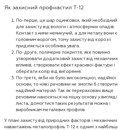
Як захисний профнастил Т-12
По-перше, це шар оцинковки, який необхідний
для захисту від вологи і атмосферних опадів.
Контакт з ними неминучий, а для металу вони є
головним ворогом, тому захисту від корозії
приділяється особлива увага.
По-друге, полімерне покриття, яке повинно
утворювати додатковий захист від механічних
впливів, створювати ефект красивої фактури і
оберігати колір від вигоряння.
По-третє, якби не було високоміцної, надійної
основи, то ніякі речовини не змогли б створити
надійний матеріал. Так як перераховані вище
речовини наносяться на міцну основу у вигляді
листа, домогтися таких результатів можна і
виробникам металевих профілів.
У плані захисту від природних факторів і механічних
навантажень металопрофіль Т-12 є одним з найбільш