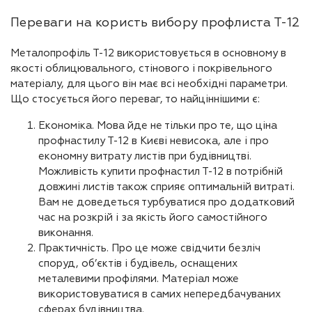
Переваги на користь вибору профлиста Т-12
Металопрофіль Т-12 використовується в основному в
якості облицювального, стінового і покрівельного
матеріалу, для цього він має всі необхідні параметри.
Що стосується його переваг, то найціннішими є:
Економіка. Мова йде не тільки про те, що ціна
профнастилу Т-12 в Києві невисока, але і про
економну витрату листів при будівництві.
Можливість купити профнастил Т-12 в потрібній
довжині листів також сприяє оптимальній витраті.
Вам не доведеться турбуватися про додатковий
час на розкрій і за якість його самостійного
виконання.
Практичність. Про це може свідчити безліч
споруд, об’єктів і будівель, оснащених
металевими профілями. Матеріал може
використовуватися в самих непередбачуваних
сферах будівництва.