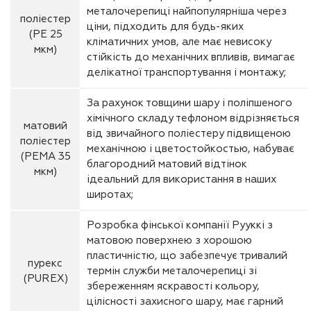
металочерепиці найпопулярніша через
поліестер
ціни, підходить для будь-яких
(РЕ 25
кліматичних умов, але має невисоку
мкм)
стійкість до механічних впливів, вимагає
делікатної транспортування і монтажу;
За рахунок товщини шару і поліпшеного
хімічного складу тефлоном відрізняється
матовий
від звичайного поліестеру підвищеною
поліестер
механічною і цветостойкостью, набуває
(РЕМА 35
благородний матовий відтінок
мкм)
ідеальний для використання в наших
широтах;
Розробка фінської компанії Рууккі з
матовою поверхнею з хорошою
пластичністю, що забезпечує тривалий
пурекс
термін служби металочерепиці зі
(PUREX)
збереженням яскравості кольору,
цілісності захисного шару, має гарний