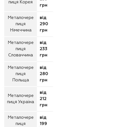
пиця Корея
грн
Металочере
від
пиця
290
Німеччина
грн
Металочере
від
пиця
233
Словаччина
грн
Металочере
від
пиця
280
Польща
грн
від
Металочере
212
пиця Україна
грн
Металочере
від
пиця
199