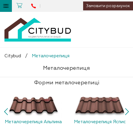
Замовити розрахунок
Citybud
/
Металочерепиця
Металочерепиця
Форми металочерепиці
Металочерепиця Альпина
Металочерепиця Яспис