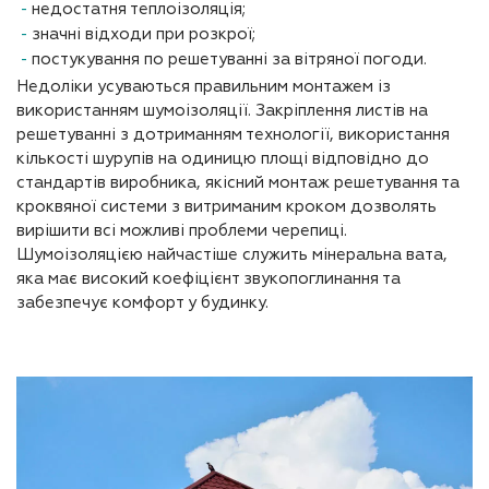
недостатня теплоізоляція;
значні відходи при розкрої;
постукування по решетуванні за вітряної погоди.
Недоліки усуваються правильним монтажем із
використанням шумоізоляції. Закріплення листів на
решетуванні з дотриманням технології, використання
кількості шурупів на одиницю площі відповідно до
стандартів виробника, якісний монтаж решетування та
кроквяної системи з витриманим кроком дозволять
вирішити всі можливі проблеми черепиці.
Шумоізоляцією найчастіше служить мінеральна вата,
яка має високий коефіцієнт звукопоглинання та
забезпечує комфорт у будинку.