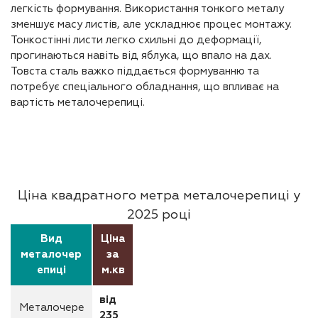
легкість формування. Використання тонкого металу
зменшує масу листів, але ускладнює процес монтажу.
Тонкостінні листи легко схильні до деформації,
прогинаються навіть від яблука, що впало на дах.
Товста сталь важко піддається формуванню та
потребує спеціального обладнання, що впливає на
вартість металочерепиці.
Ціна квадратного метра металочерепиці у
2025 році
Вид
Ціна
металочер
за
епиці
м.кв
від
Металочере
235