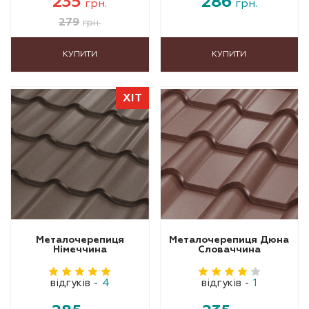
235
286
грн.
грн.
279
грн.
КУПИТИ
КУПИТИ
ХІТ
Металочерепиця
Металочерепиця Дюна
Німеччина
Словаччина
відгуків
-
4
відгуків
-
1