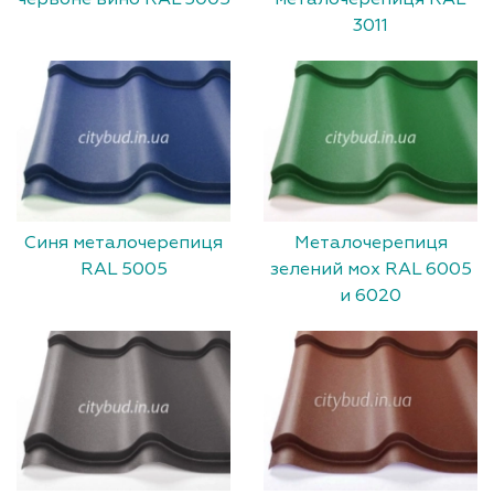
3011
Синя металочерепиця
Металочерепиця
RAL 5005
зелений мох RAL 6005
и 6020