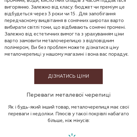
проміння, води, кислотних опадів з часом піддається
вигорянню. Залежно від класу: бюджет чи преміум це
відбудеться через 3 роки чи 15 . Для запобігання
передчасному вицвітання в сонячних широтах варто
вибирати світлі тони, що відбивають сонячні промені.
Залежно від естетичних вимог та з урахуванням ціни
варто замовити металочерепицю з відповідним
полімером, Ви без проблем можете дізнатися ціну
металочерепиці у нашому магазині і вона вас порадує.
ДІЗНАТИСЬ ЦІНИ
Переваги металевої черепиці
Як і будь-який інший товар, металочерепиця має свої
переваги і недоліки. Плюсів у такої покрівлі набагато
більше, ніж мінусів: