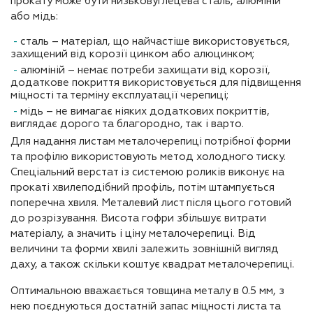
прокату може бути низьковуглецева сталь, алюміній
або мідь:
сталь – матеріал, що найчастіше використовується,
захищений від корозії цинком або алюцинком;
алюміній – немає потреби захищати від корозії,
додаткове покриття використовується для підвищення
міцності та терміну експлуатації черепиці;
мідь – не вимагає ніяких додаткових покриттів,
виглядає дорого та благородно, так і варто.
Для надання листам металочерепиці потрібної форми
та профілю використовують метод холодного тиску.
Спеціальний верстат із системою роликів виконує на
прокаті хвилеподібний профіль, потім штампується
поперечна хвиля. Металевий лист після цього готовий
до розрізування. Висота гофри збільшує витрати
матеріалу, а значить і ціну металочерепиці. Від
величини та форми хвилі залежить зовнішній вигляд
даху, а також скільки коштує квадрат металочерепиці.
Оптимальною вважається товщина металу в 0.5 мм, з
нею поєднуються достатній запас міцності листа та