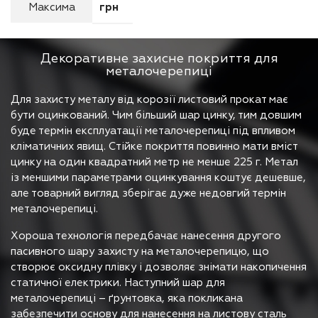
Максима
грн
Декоративне захисне покриття для
металочерепиці
Для захисту металу від корозії листовий прокат має
бути оцинкований. Чим більший шар цинку, тим довшим
буде термін експлуатації металочерепиці під впливом
кліматичних явищ. Стійке покриття повинно мати вміст
цинку на один квадратний метр не менше 225 г. Метал
із меншими параметрами оцинкування коштує дешевше,
але товарний вигляд зберігає дуже недовгий термін
металочерепиці.
Хороша технологія передбачає нанесення другого
пасивного шару захисту на металочерепицю, що
створює оксидну плівку і дозволяє знімати накопичення
статичної електрики. Наступний шар для
металочерепиці – ґрунтовка, яка покликана
забезпечити основу для нанесення на листову сталь