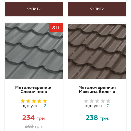
КУПИТИ
КУПИТИ
ХІТ
Металочерепиця
Металочерепиця
Словаччина
Максима Бельгія
відгуків
-
2
відгуків
-
0
234
238
грн.
грн.
283
грн.