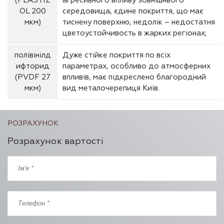
(PLASTIZ
агресивного впливу зовнішнього
OL 200
середовища, єдине покриття, що має
мкм)
тиснену поверхню, недолік – недостатня
цветоустойчивость в жарких регіонах;
полівінілд
Дуже стійке покриття по всіх
ифторид
параметрах, особливо до атмосферних
(PVDF 27
впливів, має підкреслено благородний
мкм)
вид металочерепиця Київ.
РОЗРАХУНОК
Розрахунок вартості