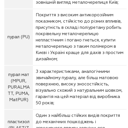
зовнішній вигляд металочерепиця Київ;
Покриття з високим антикорозійним
показником, стійкістю до різних впливів,
присутність в складі поліуретану робить
покрівельну металочерепицю
пурал (PU)
непластічним і погано гнеться, купити
металочерепицю з таким полімером в
Києві і Україні краще для дахів з простим
дизайном;
З характеристиками, аналогічними
пурал мат
звичайному пуралу, але більш матовою
(MPUR,
поверхнею, високу зносостійкість,
PURALMA
візуально схожий з натуральним шовком,
TT, PUMA,
гарантія на цей матеріал від виробника
MatPUR)
50 років;
Один з найбільш стійких видів покриття
пластизол
до механічних пошкоджень і