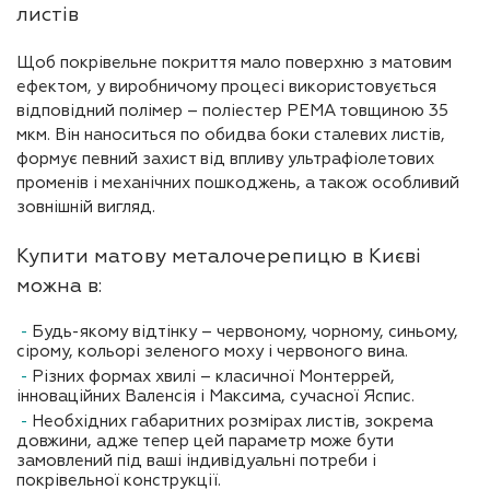
листів
Щоб покрівельне покриття мало поверхню з матовим
ефектом, у виробничому процесі використовується
відповідний полімер – поліестер РЕМА товщиною 35
мкм. Він наноситься по обидва боки сталевих листів,
формує певний захист від впливу ультрафіолетових
променів і механічних пошкоджень, а також особливий
зовнішній вигляд.
Купити матову металочерепицю в Києві
можна в:
Будь-якому відтінку – червоному, чорному, синьому,
сірому, кольорі зеленого моху і червоного вина.
Різних формах хвилі – класичної Монтеррей,
інноваційних Валенсія і Максима, сучасної Яспис.
Необхідних габаритних розмірах листів, зокрема
довжини, адже тепер цей параметр може бути
замовлений під ваші індивідуальні потреби і
покрівельної конструкції.