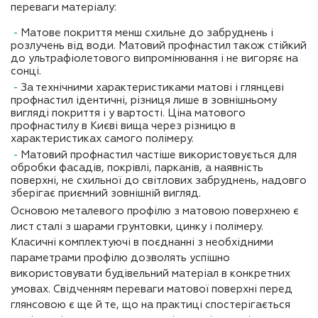
переваги матеріалу:
Матове покриття менш схильне до забруднень і
розлучень від води. Матовий профнастил також стійкий
до ультрафіолетового випромінювання і не вигоряє на
сонці.
За технічними характеристиками матові і глянцеві
профнастил ідентичні, різниця лише в зовнішньому
вигляді покриття і у вартості. Ціна матового
профнастилу в Києві вища через різницю в
характеристиках самого полімеру.
Матовий профнастил частіше використовується для
обробки фасадів, покрівлі, парканів, а наявність
поверхні, не схильної до світлових забруднень, надовго
зберігає приємний зовнішній вигляд.
Основою металевого профілю з матовою поверхнею є
лист сталі з шарами грунтовки, цинку і полімеру.
Класичні комплектуючі в поєднанні з необхідними
параметрами профілю дозволять успішно
використовувати будівельний матеріал в конкретних
умовах. Свідченням переваги матової поверхні перед
глянсовою є ще й те, що на практиці спостерігається