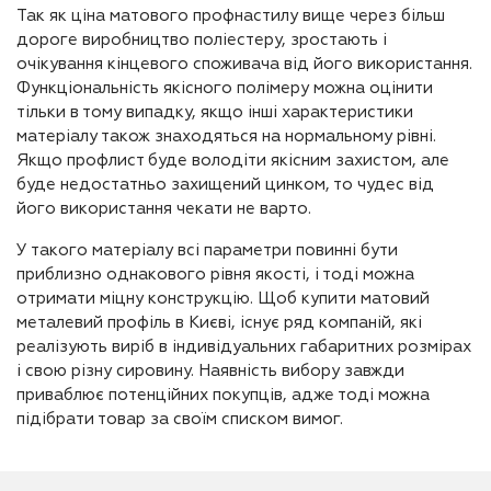
Так як ціна матового профнастилу вище через більш
дороге виробництво поліестеру, зростають і
очікування кінцевого споживача від його використання.
Функціональність якісного полімеру можна оцінити
тільки в тому випадку, якщо інші характеристики
матеріалу також знаходяться на нормальному рівні.
Якщо профлист буде володіти якісним захистом, але
буде недостатньо захищений цинком, то чудес від
його використання чекати не варто.
У такого матеріалу всі параметри повинні бути
приблизно однакового рівня якості, і тоді можна
отримати міцну конструкцію. Щоб купити матовий
металевий профіль в Києві, існує ряд компаній, які
реалізують виріб в індивідуальних габаритних розмірах
і свою різну сировину. Наявність вибору завжди
приваблює потенційних покупців, адже тоді можна
підібрати товар за своїм списком вимог.