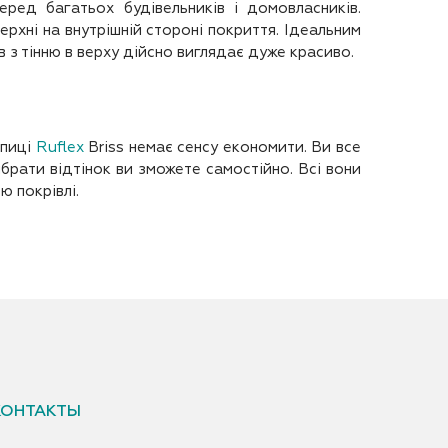
ред багатьох будівельників і домовласників.
рхні на внутрішній стороні покриття. Ідеальним
 з тінню в верху дійсно виглядає дуже красиво.
епиці
Ruflex
Briss немає сенсу економити. Ви все
брати відтінок ви зможете самостійно. Всі вони
ю покрівлі.
КОНТАКТЫ