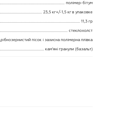
полімер-бітум
23,5 кг+/-1,5 кг в упаковке
11,3 гр
стеклохолст
рібнозернистий пісок і захисна полімерна плівка
кам’яні гранули (базальт)