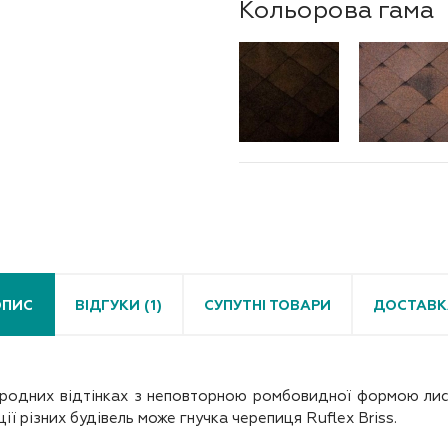
Кольорова гама
ОПИС
ВІДГУКИ (1)
СУПУТНІ ТОВАРИ
ДОСТАВК
риродних відтінках з неповторною ромбовидної формою лист
ї різних будівель може гнучка черепиця Ruflex Briss.