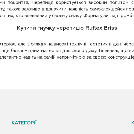
ми покриття, черепиця користується високим попитом се
пу, також важливо відзначити наявність самоклеящейся пове
 тих, хто впевнений у своєму смаку. Форма у вигляді ромбів
Купити гнучку черепицю Ruflex Briss
теріал, але з огляду на високі технічні і естетичні дані чер
і ще більш міцний матеріал для свого даху. Впевнені, що ви
елегантно навіть на самій непримітною за своєю конструкціє
КАТЕГОРІЇ