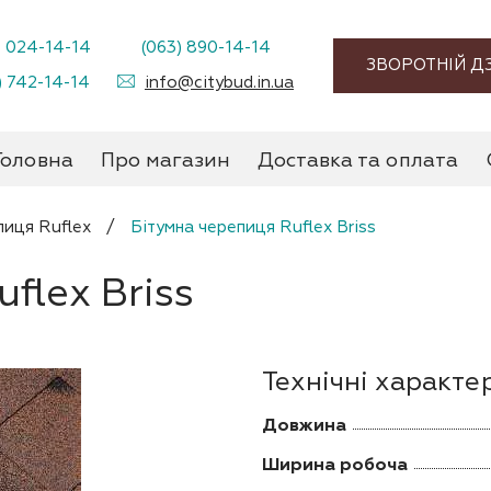
) 024-14-14
(063) 890-14-14
ЗВОРОТНІЙ Д
) 742-14-14
info@citybud.in.ua
Головна
Про магазин
Доставка та оплата
пиця Ruflex
/
Бітумна черепиця Ruflex Briss
flex Briss
Технічні характе
Довжина
Ширина робоча