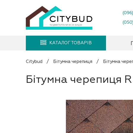
(096
(050
КАТАЛОГ ТОВАРІВ
Citybud
/
Бітумна черепиця
/
Бітумна чере
Бітумна черепиця Ru