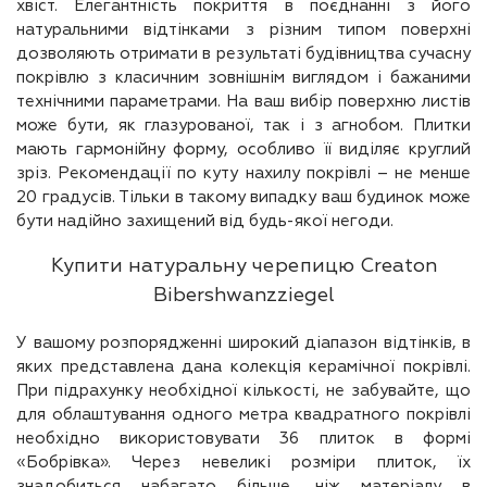
хвіст. Елегантність покриття в поєднанні з його
натуральними відтінками з різним типом поверхні
дозволяють отримати в результаті будівництва сучасну
покрівлю з класичним зовнішнім виглядом і бажаними
технічними параметрами. На ваш вибір поверхню листів
може бути, як глазурованої, так і з агнобом. Плитки
мають гармонійну форму, особливо її виділяє круглий
зріз. Рекомендації по куту нахилу покрівлі – не менше
20 градусів. Тільки в такому випадку ваш будинок може
бути надійно захищений від будь-якої негоди.
Купити натуральну черепицю Creaton
Bibershwanzziegel
У вашому розпорядженні широкий діапазон відтінків, в
яких представлена дана колекція керамічної покрівлі.
При підрахунку необхідної кількості, не забувайте, що
для облаштування одного метра квадратного покрівлі
необхідно використовувати 36 плиток в формі
«Бобрівка». Через невеликі розміри плиток, їх
знадобиться набагато більше, ніж матеріалу в