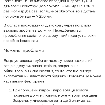
Регламент СНіПа вимагає обладнання просвіту між
димарем і конструкцією покрівлі — мінімум 130 мм. У
разі коли труба без ізоляційної обмотки, то відстань
потрібна більша — > 250 мм.
В області проходження димоходу через покрівлю
важливо зробити відступки. Передбачається
пророблення солідного зазору, який після установки
потрібно ізолювати.
Можливі проблеми
Якщо установка труби димоходу через наскрізний
отвір в даху виконана невірно, зокрема, не
облаштована якісна ізоляція, то це істотно знижує
експлуатаційні властивості будинку. Пояснити це можна
наступними факторами:
При порушенні гідро- і пароізоляції волога
проникає до утеплювача, може утворитися цвіль.
Зокрема, у мінеральної вати ще й знижуються