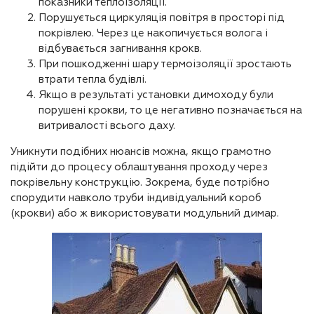
показники теплоізоляції.
Порушується циркуляція повітря в просторі під
покрівлею. Через це накопичується волога і
відбувається загнивання крокв.
При пошкодженні шару термоізоляції зростають
втрати тепла будівлі.
Якщо в результаті установки димоходу були
порушені крокви, то це негативно позначається на
витривалості всього даху.
Уникнути подібних нюансів можна, якщо грамотно
підійти до процесу облаштування проходу через
покрівельну конструкцію. Зокрема, буде потрібно
спорудити навколо труби індивідуальний короб
(крокви) або ж використовувати модульний димар.