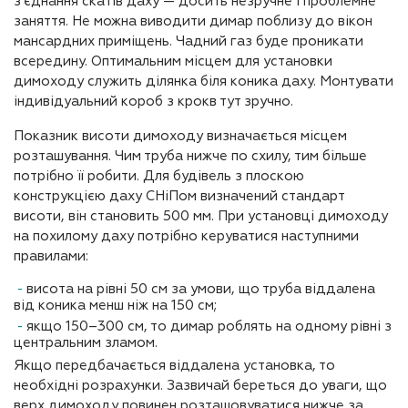
з’єднання скатів даху — досить незручне і проблемне
заняття. Не можна виводити димар поблизу до вікон
мансардних приміщень. Чадний газ буде проникати
всередину. Оптимальним місцем для установки
димоходу служить ділянка біля коника даху. Монтувати
індивідуальний короб з крокв тут зручно.
Показник висоти димоходу визначається місцем
розташування. Чим труба нижче по схилу, тим більше
потрібно її робити. Для будівель з плоскою
конструкцією даху СНіПом визначений стандарт
висоти, він становить 500 мм. При установці димоходу
на похилому даху потрібно керуватися наступними
правилами:
висота на рівні 50 см за умови, що труба віддалена
від коника менш ніж на 150 см;
якщо 150–300 см, то димар роблять на одному рівні з
центральним зламом.
Якщо передбачається віддалена установка, то
необхідні розрахунки. Зазвичай береться до уваги, що
верх димоходу повинен розташовуватися нижче за