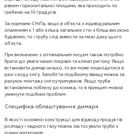
рівнем горизонтальної площини, яка проходить по
гребеню на 10 градусів.
За нормами СНіПа, якщо в об’єкта з індивідуальним
опаленням є 1 або кілька загальних стін з більш високою
будівлею, то і трубу слід вивести за межі даху цього
об’єкта.
При визначенні з оптимальним місцем також потрібно
брати до уваги нахил покрівлі та клімат регіону. Якщо
встановити димар низько, то він може пошкодитися в
разі сходу снігу. Запобігти подібному явищу можна за
рахунок монтажу снігоутримувачів. Якщо труба
встановлена ​​поблизу до коника, то в принципі можна
уникнути подібних проблем.
Специфіка облаштування димаря
В якості основної конструкції для відводу продуктів
розпаду і чадного газу можна застосувати труби з
різних матеріалів: