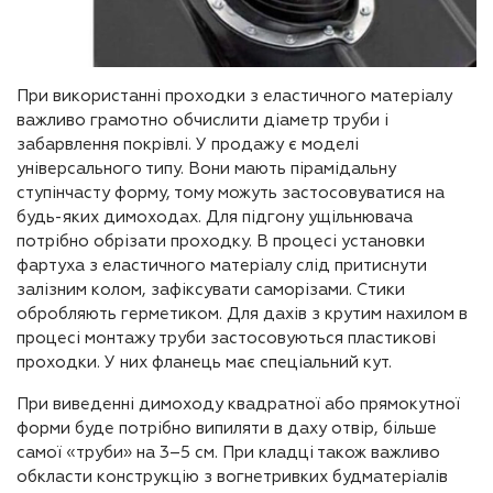
При використанні проходки з еластичного матеріалу
важливо грамотно обчислити діаметр труби і
забарвлення покрівлі. У продажу є моделі
універсального типу. Вони мають пірамідальну
ступінчасту форму, тому можуть застосовуватися на
будь-яких димоходах. Для підгону ущільнювача
потрібно обрізати проходку. В процесі установки
фартуха з еластичного матеріалу слід притиснути
залізним колом, зафіксувати саморізами. Стики
обробляють герметиком. Для дахів з крутим нахилом в
процесі монтажу труби застосовуються пластикові
проходки. У них фланець має спеціальний кут.
При виведенні димоходу квадратної або прямокутної
форми буде потрібно випиляти в даху отвір, більше
самої «труби» на 3–5 см. При кладці також важливо
обкласти конструкцію з вогнетривких будматеріалів