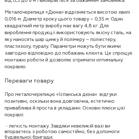
від 0,3 до 6 м і вибирається за бажанням замовника.
Металочерепиця «Дюна» відрізняється висотою хвилі
0,016 м. Діаметр кроку цього товару – 0,35 м. Один
квадратний метр виробу має вагу 4,8 кг. Для
вироблення продукції використовують якісну сталь, на
яку наносять шар цинку й полімеру – поліестеру,
пластизолу, пуралу. Параметри можуть бути якими
завгодно відповідно до побажань клієнта. Це спрощує
монтажні роботи й дозволяє отримати оптимальну
покрівлю.
Переваги товару
Про металочерепицю «Іспанська дюна» відгуки
позитивні, оскільки вона довговічна, естетично
приваблива й проста в укладанні. Основні плюси цієї
покрівлі:
легкість монтажу. Завдяки невеликій вазі ви
впораєтесь з роботою самостійно, без допомоги
будівельної бригади;