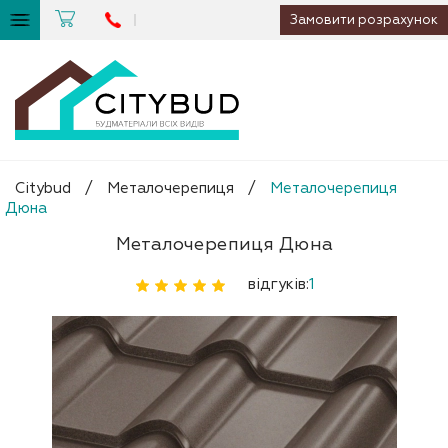
Замовити розрахунок
Citybud
/
Металочерепиця
/
Металочерепиця
Дюна
Металочерепиця Дюна
відгуків:
1