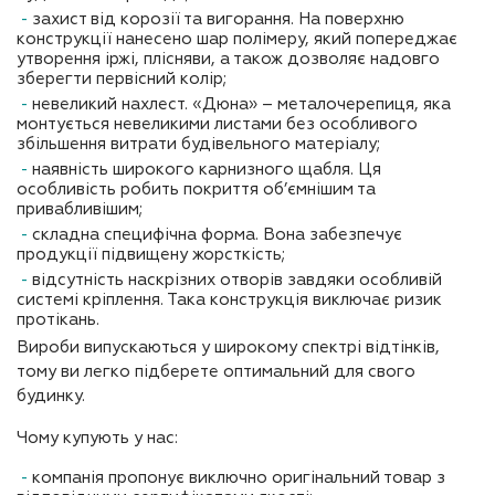
захист від корозії та вигорання. На поверхню
конструкції нанесено шар полімеру, який попереджає
утворення іржі, плісняви, а також дозволяє надовго
зберегти первісний колір;
невеликий нахлест. «Дюна» – металочерепиця, яка
монтується невеликими листами без особливого
збільшення витрати будівельного матеріалу;
наявність широкого карнизного щабля. Ця
особливість робить покриття об’ємнішим та
привабливішим;
складна специфічна форма. Вона забезпечує
продукції підвищену жорсткість;
відсутність наскрізних отворів завдяки особливій
системі кріплення. Така конструкція виключає ризик
протікань.
Вироби випускаються у широкому спектрі відтінків,
тому ви легко підберете оптимальний для свого
будинку.
Чому купують у нас:
компанія пропонує виключно оригінальний товар з