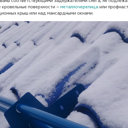
ованы соответствующими задержателями снега, не подлежат
е кровельные поверхности –
металлочерепица
или профнаст
ионных крыш или над мансардными окнами.