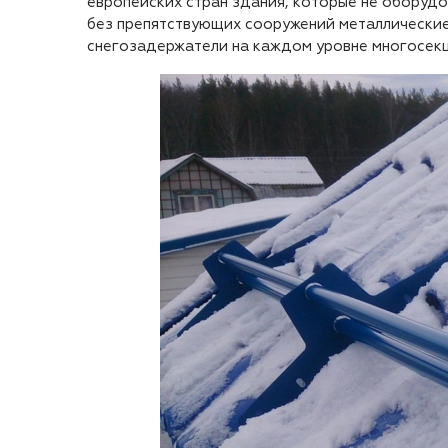
европейских стран здания, которые не оборуд
без препятствующих сооружений металлически
снегозадержатели на каждом уровне многосекц