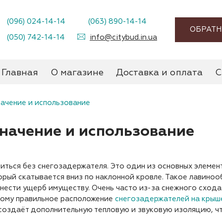
(096) 024-14-14
(063) 890-14-14
ОБРАТН
(050) 742-14-14
info@citybud.in.ua
Главная
О магазине
Доставка и оплата
С
начение и использование
начение и использование
ться без снегозадержателя. Это один из основных элемент
орый скатывается вниз по наклонной кровле. Такое лавин
анести ущерб имуществу. Очень часто из-за снежного схода
этому правильное расположение
снегозадержателей на крыш
создаёт дополнительную тепловую и звуковую изоляцию, чт