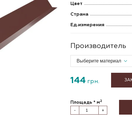
Цвет
Страна
Ед.измерения
Производитель
144
ЗА
грн.
2
Площадь * м
-
+