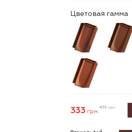
Цветовая гамма
411
333
грн.
грн.
2