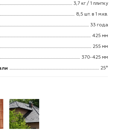
3,7 кг / 1 плитку
8,5 шт. в 1 м.кв.
33 года
425 мм
255 мм
370-425 мм
вли
25°