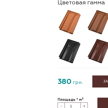
Цветовая гамма
380
ЗА
грн.
2
Площадь * м
-
+